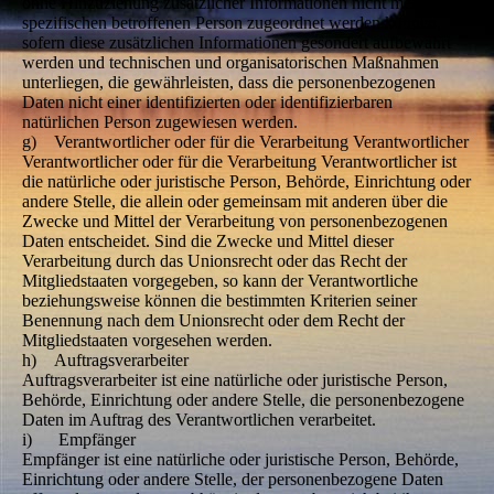
ohne Hinzuziehung zusätzlicher Informationen nicht mehr einer
spezifischen betroffenen Person zugeordnet werden können,
sofern diese zusätzlichen Informationen gesondert aufbewahrt
werden und technischen und organisatorischen Maßnahmen
unterliegen, die gewährleisten, dass die personenbezogenen
Daten nicht einer identifizierten oder identifizierbaren
natürlichen Person zugewiesen werden.
g) Verantwortlicher oder für die Verarbeitung Verantwortlicher
Verantwortlicher oder für die Verarbeitung Verantwortlicher ist
die natürliche oder juristische Person, Behörde, Einrichtung oder
andere Stelle, die allein oder gemeinsam mit anderen über die
Zwecke und Mittel der Verarbeitung von personenbezogenen
Daten entscheidet. Sind die Zwecke und Mittel dieser
Verarbeitung durch das Unionsrecht oder das Recht der
Mitgliedstaaten vorgegeben, so kann der Verantwortliche
beziehungsweise können die bestimmten Kriterien seiner
Benennung nach dem Unionsrecht oder dem Recht der
Mitgliedstaaten vorgesehen werden.
h) Auftragsverarbeiter
Auftragsverarbeiter ist eine natürliche oder juristische Person,
Behörde, Einrichtung oder andere Stelle, die personenbezogene
Daten im Auftrag des Verantwortlichen verarbeitet.
i) Empfänger
Empfänger ist eine natürliche oder juristische Person, Behörde,
Einrichtung oder andere Stelle, der personenbezogene Daten