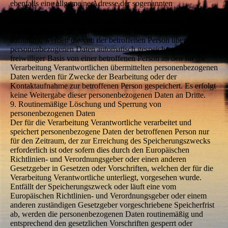
ebenfalls eine allgemeine Adresse der sogenannten
elektronischen Post (E-Mail-Adresse) umfasst. Sofern eine
betroffene Person per E-Mail oder über ein Kontaktformular den
Kontakt mit dem für die Verarbeitung Verantwortlichen
aufnimmt, werden die von der betroffenen Person übermittelten
personenbezogenen Daten automatisch gespeichert. Solche auf
freiwilliger Basis von einer betroffenen Person an den für die
Verarbeitung Verantwortlichen übermittelten personenbezogenen
Daten werden für Zwecke der Bearbeitung oder der
Kontaktaufnahme zur betroffenen Person gespeichert. Es erfolgt
keine Weitergabe dieser personenbezogenen Daten an Dritte.
9. Routinemäßige Löschung und Sperrung von
personenbezogenen Daten
Der für die Verarbeitung Verantwortliche verarbeitet und
speichert personenbezogene Daten der betroffenen Person nur
für den Zeitraum, der zur Erreichung des Speicherungszwecks
erforderlich ist oder sofern dies durch den Europäischen
Richtlinien- und Verordnungsgeber oder einen anderen
Gesetzgeber in Gesetzen oder Vorschriften, welchen der für die
Verarbeitung Verantwortliche unterliegt, vorgesehen wurde.
Entfällt der Speicherungszweck oder läuft eine vom
Europäischen Richtlinien- und Verordnungsgeber oder einem
anderen zuständigen Gesetzgeber vorgeschriebene Speicherfrist
ab, werden die personenbezogenen Daten routinemäßig und
entsprechend den gesetzlichen Vorschriften gesperrt oder