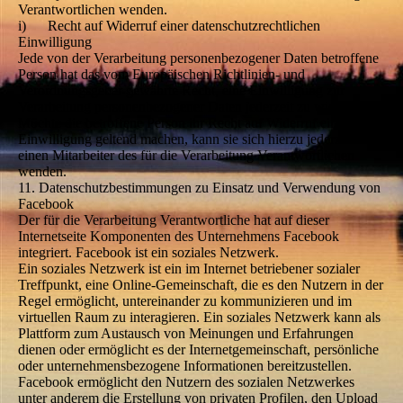
Verantwortlichen wenden.
i) Recht auf Widerruf einer datenschutzrechtlichen
Einwilligung
Jede von der Verarbeitung personenbezogener Daten betroffene
Person hat das vom Europäischen Richtlinien- und
Verordnungsgeber gewährte Recht, eine Einwilligung zur
Verarbeitung personenbezogener Daten jederzeit zu widerrufen.
Möchte die betroffene Person ihr Recht auf Widerruf einer
Einwilligung geltend machen, kann sie sich hierzu jederzeit an
einen Mitarbeiter des für die Verarbeitung Verantwortlichen
wenden.
11. Datenschutzbestimmungen zu Einsatz und Verwendung von
Facebook
Der für die Verarbeitung Verantwortliche hat auf dieser
Internetseite Komponenten des Unternehmens Facebook
integriert. Facebook ist ein soziales Netzwerk.
Ein soziales Netzwerk ist ein im Internet betriebener sozialer
Treffpunkt, eine Online-Gemeinschaft, die es den Nutzern in der
Regel ermöglicht, untereinander zu kommunizieren und im
virtuellen Raum zu interagieren. Ein soziales Netzwerk kann als
Plattform zum Austausch von Meinungen und Erfahrungen
dienen oder ermöglicht es der Internetgemeinschaft, persönliche
oder unternehmensbezogene Informationen bereitzustellen.
Facebook ermöglicht den Nutzern des sozialen Netzwerkes
unter anderem die Erstellung von privaten Profilen, den Upload