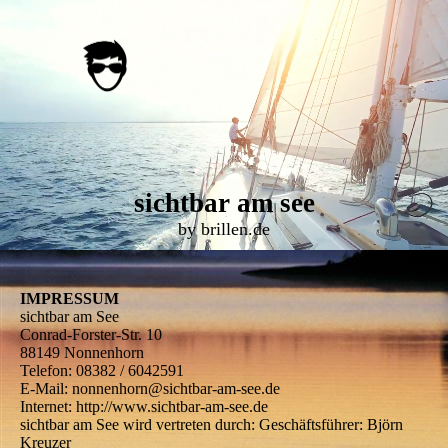
sichtbar am see
by brillen.de
IMPRESSUM
sichtbar am See
Conrad-Forster-Str. 10
88149 Nonnenhorn
Telefon: 08382 / 6042591
E-Mail: nonnenhorn@sichtbar-am-see.de
Internet: http://www.sichtbar-am-see.de
sichtbar am See wird vertreten durch: Geschäftsführer: Björn
Kreuzer