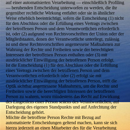
auf einer automatisierten Verarbeitung — einschließlich Profiling
— beruhenden Entscheidung unterworfen zu werden, die ihr
gegenüber rechtliche Wirkung entfaltet oder sie in ähnlicher
Weise erheblich beeinträchtigt, sofern die Entscheidung (1) nicht
für den Abschluss oder die Erfüllung eines Vertrags zwischen
der betroffenen Person und dem Verantwortlichen erforderlich
ist, oder (2) aufgrund von Rechtsvorschriften der Union oder der
Mitgliedstaaten, denen der Verantwortliche unterliegt, zulässig
ist und diese Rechtsvorschriften angemessene Maßnahmen zur
Wahrung der Rechte und Freiheiten sowie der berechtigten
Interessen der betroffenen Person enthalten oder (3) mit
ausdrücklicher Einwilligung der betroffenen Person erfolgt.
Ist die Entscheidung (1) für den Abschluss oder die Erfüllung
eines Vertrags zwischen der betroffenen Person und dem
Verantwortlichen erforderlich oder (2) erfolgt sie mit
ausdrücklicher Einwilligung der betroffenen Person, trifft die
Optik sichtbar angemessene Maßnahmen, um die Rechte und
Freiheiten sowie die berechtigten Interessen der betroffenen
Person zu wahren, wozu mindestens das Recht auf Erwirkung
des Eingreifens einer Person seitens des Verantwortlichen, auf
Darlegung des eigenen Standpunkts und auf Anfechtung der
Entscheidung gehört.
Möchte die betroffene Person Rechte mit Bezug auf
automatisierte Entscheidungen geltend machen, kann sie sich
hierzu jederzeit an einen Mitarbeiter des für die Verarbeitung