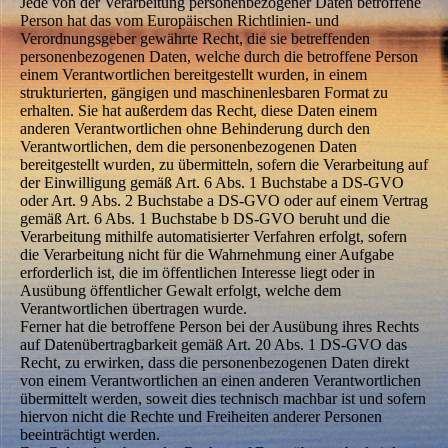
Jede von der Verarbeitung personenbezogener Daten betroffene
Person hat das vom Europäischen Richtlinien- und
Verordnungsgeber gewährte Recht, die sie betreffenden
personenbezogenen Daten, welche durch die betroffene Person
einem Verantwortlichen bereitgestellt wurden, in einem
strukturierten, gängigen und maschinenlesbaren Format zu
erhalten. Sie hat außerdem das Recht, diese Daten einem
anderen Verantwortlichen ohne Behinderung durch den
Verantwortlichen, dem die personenbezogenen Daten
bereitgestellt wurden, zu übermitteln, sofern die Verarbeitung auf
der Einwilligung gemäß Art. 6 Abs. 1 Buchstabe a DS-GVO
oder Art. 9 Abs. 2 Buchstabe a DS-GVO oder auf einem Vertrag
gemäß Art. 6 Abs. 1 Buchstabe b DS-GVO beruht und die
Verarbeitung mithilfe automatisierter Verfahren erfolgt, sofern
die Verarbeitung nicht für die Wahrnehmung einer Aufgabe
erforderlich ist, die im öffentlichen Interesse liegt oder in
Ausübung öffentlicher Gewalt erfolgt, welche dem
Verantwortlichen übertragen wurde.
Ferner hat die betroffene Person bei der Ausübung ihres Rechts
auf Datenübertragbarkeit gemäß Art. 20 Abs. 1 DS-GVO das
Recht, zu erwirken, dass die personenbezogenen Daten direkt
von einem Verantwortlichen an einen anderen Verantwortlichen
übermittelt werden, soweit dies technisch machbar ist und sofern
hiervon nicht die Rechte und Freiheiten anderer Personen
beeinträchtigt werden.