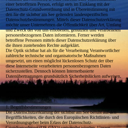
einer betroffenen Person, erfolgt stets im Einklang mit der
Datenschutz-Grundverordnung und in Übereinstimmung mit
den für die sichtbar am See geltenden landesspezifischen
Datenschutzbestimmungen. Mittels dieser Datenschutzerklärung
möchte unser Unternehmen die Öffentlichkeit über Art, Umfang
und Zweck der von uns erhobenen, genutzten und verarbeiteten
personenbezogenen Daten informieren. Ferner werden
betroffene Personen mittels dieser Datenschutzerklärung über
die ihnen zustehenden Rechte aufgeklärt.
Die Optik sichtbar hat als für die Verarbeitung Verantwortlicher
zahlreiche technische und organisatorische Maßnahmen
umgesetzt, um einen möglichst lückenlosen Schutz der über
diese Internetseite verarbeiteten personenbezogenen Daten
sicherzustellen. Dennoch können Internetbasierte
Datenübertragungen grundsätzlich Sicherheitslücken aufweisen,
sodass ein absoluter Schutz nicht gewährleistet werden kann.
Aus diesem Grund steht es jeder betroffenen Person frei,
personenbezogene Daten auch auf alternativen Wegen,
beispielsweise telefonisch, an uns zu übermitteln.
1. Begriffsbestimmungen
Die Datenschutzerklärung der sichtbar am See beruht auf den
Begrifflichkeiten, die durch den Europäischen Richtlinien- und
Verordnungsgeber beim Erlass der Datenschutz-
Grundverordnung (DS-GVO) verwendet wurden. Unsere