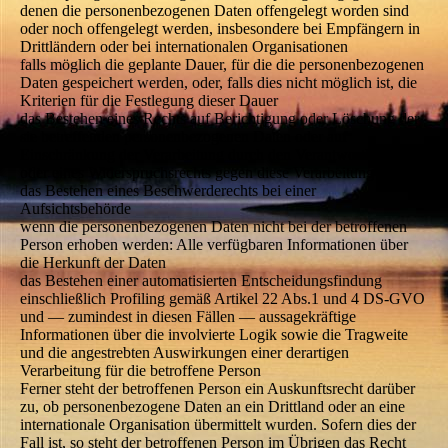
denen die personenbezogenen Daten offengelegt worden sind
oder noch offengelegt werden, insbesondere bei Empfängern in
Drittländern oder bei internationalen Organisationen
falls möglich die geplante Dauer, für die die personenbezogenen
Daten gespeichert werden, oder, falls dies nicht möglich ist, die
Kriterien für die Festlegung dieser Dauer
das Bestehen eines Rechts auf Berichtigung oder Löschung der
sie betreffenden personenbezogenen Daten oder auf
Einschränkung der Verarbeitung durch den Verantwortlichen
oder eines Widerspruchsrechts gegen diese Verarbeitung
das Bestehen eines Beschwerderechts bei einer
Aufsichtsbehörde
wenn die personenbezogenen Daten nicht bei der betroffenen
Person erhoben werden: Alle verfügbaren Informationen über
die Herkunft der Daten
das Bestehen einer automatisierten Entscheidungsfindung
einschließlich Profiling gemäß Artikel 22 Abs.1 und 4 DS-GVO
und — zumindest in diesen Fällen — aussagekräftige
Informationen über die involvierte Logik sowie die Tragweite
und die angestrebten Auswirkungen einer derartigen
Verarbeitung für die betroffene Person
Ferner steht der betroffenen Person ein Auskunftsrecht darüber
zu, ob personenbezogene Daten an ein Drittland oder an eine
internationale Organisation übermittelt wurden. Sofern dies der
Fall ist, so steht der betroffenen Person im Übrigen das Recht