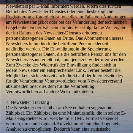
unseres Newsletters verwendet. Ferner könnten Abonnenten des
Newsletters per E-Mail informiert werden, sofern dies für den
Betrieb des Newsletter-Dienstes oder eine diesbezügliche
Registrierung erforderlich ist, wie dies im Falle von Änderungen
am Newsletterangebot oder bei der Veränderung der technischen
Gegebenheiten der Fall sein könnte. Es erfolgt keine Weitergabe
der im Rahmen des Newsletter-Dienstes erhobenen
personenbezogenen Daten an Dritte. Das Abonnement unseres
Newsletters kann durch die betroffene Person jederzeit
gekündigt werden. Die Einwilligung in die Speicherung
personenbezogener Daten, die die betroffene Person uns für den
Newsletterversand erteilt hat, kann jederzeit widerrufen werden.
Zum Zwecke des Widerrufs der Einwilligung findet sich in
jedem Newsletter ein entsprechender Link. Ferner besteht die
Möglichkeit, sich jederzeit auch direkt auf der Internetseite des
für die Verarbeitung Verantwortlichen vom Newsletterversand
abzumelden oder dies dem für die Verarbeitung
Verantwortlichen auf andere Weise mitzuteilen.
7. Newsletter-Tracking
Die Newsletter der sichtbar am See enthalten sogenannte
Zählpixel. Ein Zählpixel ist eine Miniaturgrafik, die in solche E-
Mails eingebettet wird, welche im HTML-Format versendet
werden, um eine Logdatei-Aufzeichnung und eine Logdatei-
Analyse zu ermöglichen. Dadurch kann eine statistische