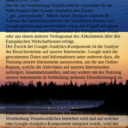
94043-1351, USA.
Der für die Verarbeitung Verantwortliche verwendet für die
Web-Analyse über Google Analytics den Zusatz
"_gat._anonymizeIp". Mittels dieses Zusatzes wird die IP-
Adresse des Internetanschlusses der betroffenen Person von
Google gekürzt und anonymisiert, wenn der Zugriff auf unsere
Internetseiten aus einem Mitgliedstaat der Europäischen Union
oder aus einem anderen Vertragsstaat des Abkommens über den
Europäischen Wirtschaftsraum erfolgt.
Der Zweck der Google-Analytics-Komponente ist die Analyse
der Besucherströme auf unserer Internetseite. Google nutzt die
gewonnenen Daten und Informationen unter anderem dazu, die
Nutzung unserer Internetseite auszuwerten, um für uns Online-
Reports, welche die Aktivitäten auf unseren Internetseiten
aufzeigen, zusammenzustellen, und um weitere mit der Nutzung
unserer Internetseite in Verbindung stehende Dienstleistungen zu
erbringen.
Google Analytics setzt ein Cookie auf dem
informationstechnologischen System der betroffenen Person.
Was Cookies sind, wurde oben bereits erläutert. Mit Setzung des
Cookies wird Google eine Analyse der Benutzung unserer
Internetseite ermöglicht. Durch jeden Aufruf einer der
Einzelseiten dieser Internetseite, die durch den für die
Verarbeitung Verantwortlichen betrieben wird und auf welcher
eine Google-Analytics-Komponente integriert wurde, wird der