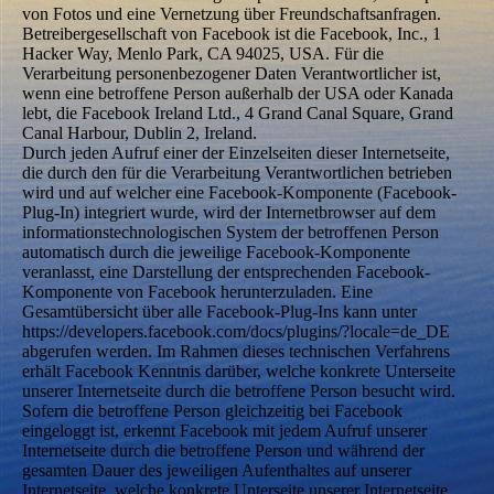
von Fotos und eine Vernetzung über Freundschaftsanfragen.
Betreibergesellschaft von Facebook ist die Facebook, Inc., 1
Hacker Way, Menlo Park, CA 94025, USA. Für die
Verarbeitung personenbezogener Daten Verantwortlicher ist,
wenn eine betroffene Person außerhalb der USA oder Kanada
lebt, die Facebook Ireland Ltd., 4 Grand Canal Square, Grand
Canal Harbour, Dublin 2, Ireland.
Durch jeden Aufruf einer der Einzelseiten dieser Internetseite,
die durch den für die Verarbeitung Verantwortlichen betrieben
wird und auf welcher eine Facebook-Komponente (Facebook-
Plug-In) integriert wurde, wird der Internetbrowser auf dem
informationstechnologischen System der betroffenen Person
automatisch durch die jeweilige Facebook-Komponente
veranlasst, eine Darstellung der entsprechenden Facebook-
Komponente von Facebook herunterzuladen. Eine
Gesamtübersicht über alle Facebook-Plug-Ins kann unter
https://developers.facebook.com/docs/plugins/?locale=de_DE
abgerufen werden. Im Rahmen dieses technischen Verfahrens
erhält Facebook Kenntnis darüber, welche konkrete Unterseite
unserer Internetseite durch die betroffene Person besucht wird.
Sofern die betroffene Person gleichzeitig bei Facebook
eingeloggt ist, erkennt Facebook mit jedem Aufruf unserer
Internetseite durch die betroffene Person und während der
gesamten Dauer des jeweiligen Aufenthaltes auf unserer
Internetseite, welche konkrete Unterseite unserer Internetseite