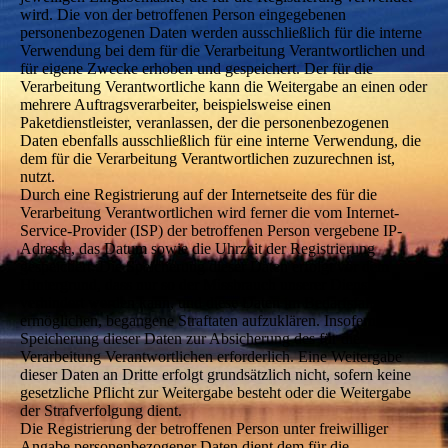
wird. Die von der betroffenen Person eingegebenen
personenbezogenen Daten werden ausschließlich für die interne
Verwendung bei dem für die Verarbeitung Verantwortlichen und
für eigene Zwecke erhoben und gespeichert. Der für die
Verarbeitung Verantwortliche kann die Weitergabe an einen oder
mehrere Auftragsverarbeiter, beispielsweise einen
Paketdienstleister, veranlassen, der die personenbezogenen
Daten ebenfalls ausschließlich für eine interne Verwendung, die
dem für die Verarbeitung Verantwortlichen zuzurechnen ist,
nutzt.
Durch eine Registrierung auf der Internetseite des für die
Verarbeitung Verantwortlichen wird ferner die vom Internet-
Service-Provider (ISP) der betroffenen Person vergebene IP-
Adresse, das Datum sowie die Uhrzeit der Registrierung
gespeichert. Die Speicherung dieser Daten erfolgt vor dem
Hintergrund, dass nur so der Missbrauch unserer Dienste
verhindert werden kann, und diese Daten im Bedarfsfall
ermöglichen, begangene Straftaten aufzuklären. Insofern ist die
Speicherung dieser Daten zur Absicherung des für die
Verarbeitung Verantwortlichen erforderlich. Eine Weitergabe
dieser Daten an Dritte erfolgt grundsätzlich nicht, sofern keine
gesetzliche Pflicht zur Weitergabe besteht oder die Weitergabe
der Strafverfolgung dient.
Die Registrierung der betroffenen Person unter freiwilliger
Angabe personenbezogener Daten dient dem für die