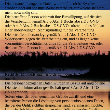
Die personenbezogenen Daten wurden für solche Zwecke
erhoben oder auf sonstige Weise verarbeitet, für welche sie nicht
mehr notwendig sind.
Die betroffene Person widerruft ihre Einwilligung, auf die sich
die Verarbeitung gemäß Art. 6 Abs. 1 Buchstabe a DS-GVO
oder Art. 9 Abs. 2 Buchstabe a DS-GVO stützte, und es fehlt an
einer anderweitigen Rechtsgrundlage für die Verarbeitung.
Die betroffene Person legt gemäß Art. 21 Abs. 1 DS-GVO
Widerspruch gegen die Verarbeitung ein, und es liegen keine
vorrangigen berechtigten Gründe für die Verarbeitung vor, oder
die betroffene Person legt gemäß Art. 21 Abs. 2 DS-GVO
Widerspruch gegen die Verarbeitung ein.
Die personenbezogenen Daten wurden unrechtmäßig
verarbeitet.
Die Löschung der personenbezogenen Daten ist zur Erfüllung
einer rechtlichen Verpflichtung nach dem Unionsrecht oder dem
Recht der Mitgliedstaaten erforderlich, dem der Verantwortliche
unterliegt.
Die personenbezogenen Daten wurden in Bezug auf angebotene
Dienste der Informationsgesellschaft gemäß Art. 8 Abs. 1 DS-
GVO erhoben.
Sofern einer der oben genannten Gründe zutrifft und eine
betroffene Person die Löschung von personenbezogenen Daten,
die bei der Optik sichtbar gespeichert sind, veranlassen möchte,
kann sie sich hierzu jederzeit an einen Mitarbeiter des für die