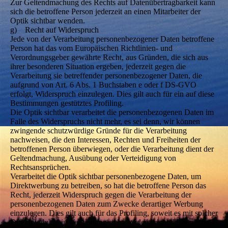
Zur Geltendmachung des Rechts auf Datenübertragbarkeit kann
sich die betroffene Person jederzeit an einen Mitarbeiter der
Optik sichtbar wenden.
g) Recht auf Widerspruch
Jede von der Verarbeitung personenbezogener Daten betroffene
Person hat das vom Europäischen Richtlinien- und
Verordnungsgeber gewährte Recht, aus Gründen, die sich aus
ihrer besonderen Situation ergeben, jederzeit gegen die
Verarbeitung sie betreffender personenbezogener Daten, die
aufgrund von Art. 6 Abs. 1 Buchstaben e oder f DS-GVO
erfolgt, Widerspruch einzulegen. Dies gilt auch für ein auf diese
Bestimmungen gestütztes Profiling.
Die Optik sichtbar verarbeitet die personenbezogenen Daten im
Falle des Widerspruchs nicht mehr, es sei denn, wir können
zwingende schutzwürdige Gründe für die Verarbeitung
nachweisen, die den Interessen, Rechten und Freiheiten der
betroffenen Person überwiegen, oder die Verarbeitung dient der
Geltendmachung, Ausübung oder Verteidigung von
Rechtsansprüchen.
Verarbeitet die Optik sichtbar personenbezogene Daten, um
Direktwerbung zu betreiben, so hat die betroffene Person das
Recht, jederzeit Widerspruch gegen die Verarbeitung der
personenbezogenen Daten zum Zwecke derartiger Werbung
einzulegen. Dies gilt auch für das Profiling, soweit es mit solcher
Direktwerbung in Verbindung steht. Widerspricht die betroffene