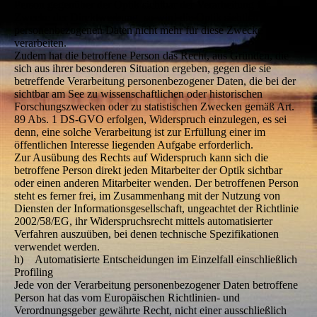
Person gegenüber der Optik sichtbar der Verarbeitung für
Zwecke der Direktwerbung, so wird die Optik sichtbar die
personenbezogenen Daten nicht mehr für diese Zwecke
verarbeiten.
Zudem hat die betroffene Person das Recht, aus Gründen, die
sich aus ihrer besonderen Situation ergeben, gegen die sie
betreffende Verarbeitung personenbezogener Daten, die bei der
sichtbar am See zu wissenschaftlichen oder historischen
Forschungszwecken oder zu statistischen Zwecken gemäß Art.
89 Abs. 1 DS-GVO erfolgen, Widerspruch einzulegen, es sei
denn, eine solche Verarbeitung ist zur Erfüllung einer im
öffentlichen Interesse liegenden Aufgabe erforderlich.
Zur Ausübung des Rechts auf Widerspruch kann sich die
betroffene Person direkt jeden Mitarbeiter der Optik sichtbar
oder einen anderen Mitarbeiter wenden. Der betroffenen Person
steht es ferner frei, im Zusammenhang mit der Nutzung von
Diensten der Informationsgesellschaft, ungeachtet der Richtlinie
2002/58/EG, ihr Widerspruchsrecht mittels automatisierter
Verfahren auszuüben, bei denen technische Spezifikationen
verwendet werden.
h) Automatisierte Entscheidungen im Einzelfall einschließlich
Profiling
Jede von der Verarbeitung personenbezogener Daten betroffene
Person hat das vom Europäischen Richtlinien- und
Verordnungsgeber gewährte Recht, nicht einer ausschließlich