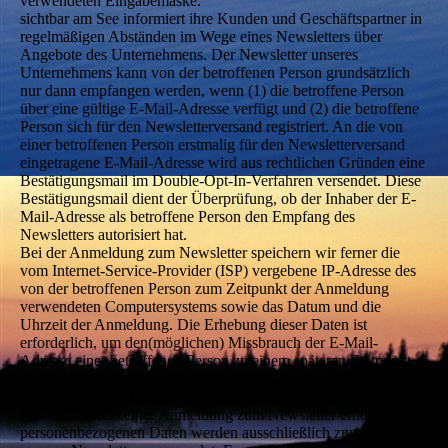
verwendeten Eingabemaske.
sichtbar am See informiert ihre Kunden und Geschäftspartner in
regelmäßigen Abständen im Wege eines Newsletters über
Angebote des Unternehmens. Der Newsletter unseres
Unternehmens kann von der betroffenen Person grundsätzlich
nur dann empfangen werden, wenn (1) die betroffene Person
über eine gültige E-Mail-Adresse verfügt und (2) die betroffene
Person sich für den Newsletterversand registriert. An die von
einer betroffenen Person erstmalig für den Newsletterversand
eingetragene E-Mail-Adresse wird aus rechtlichen Gründen eine
Bestätigungsmail im Double-Opt-In-Verfahren versendet. Diese
Bestätigungsmail dient der Überprüfung, ob der Inhaber der E-
Mail-Adresse als betroffene Person den Empfang des
Newsletters autorisiert hat.
Bei der Anmeldung zum Newsletter speichern wir ferner die
vom Internet-Service-Provider (ISP) vergebene IP-Adresse des
von der betroffenen Person zum Zeitpunkt der Anmeldung
verwendeten Computersystems sowie das Datum und die
Uhrzeit der Anmeldung. Die Erhebung dieser Daten ist
erforderlich, um den(möglichen) Missbrauch der E-Mail-
Adresse einer betroffenen Person zu einem späteren Zeitpunkt
nachvollziehen zu können und dient deshalb der rechtlichen
Absicherung des für die Verarbeitung Verantwortlichen.
Die im Rahmen einer Anmeldung zum Newsletter erhobenen
personenbezogenen Daten werden ausschließlich zum Versand