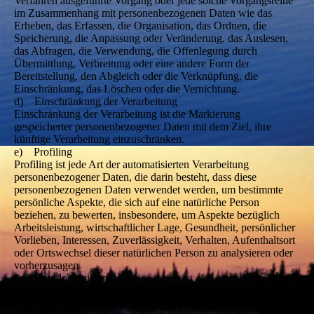
Verfahren ausgeführte Vorgang oder jede solche Vorgangsreihe
im Zusammenhang mit personenbezogenen Daten wie das
Erheben, das Erfassen, die Organisation, das Ordnen, die
Speicherung, die Anpassung oder Veränderung, das Auslesen,
das Abfragen, die Verwendung, die Offenlegung durch
Übermittlung, Verbreitung oder eine andere Form der
Bereitstellung, den Abgleich oder die Verknüpfung, die
Einschränkung, das Löschen oder die Vernichtung.
d) Einschränkung der Verarbeitung
Einschränkung der Verarbeitung ist die Markierung
gespeicherter personenbezogener Daten mit dem Ziel, ihre
künftige Verarbeitung einzuschränken.
e) Profiling
Profiling ist jede Art der automatisierten Verarbeitung
personenbezogener Daten, die darin besteht, dass diese
personenbezogenen Daten verwendet werden, um bestimmte
persönliche Aspekte, die sich auf eine natürliche Person
beziehen, zu bewerten, insbesondere, um Aspekte bezüglich
Arbeitsleistung, wirtschaftlicher Lage, Gesundheit, persönlicher
Vorlieben, Interessen, Zuverlässigkeit, Verhalten, Aufenthaltsort
oder Ortswechsel dieser natürlichen Person zu analysieren oder
vorherzusagen.
f) Pseudonymisierung
Pseudonymisierung ist die Verarbeitung personenbezogener
Daten in einer Weise, auf welche die personenbezogenen Daten