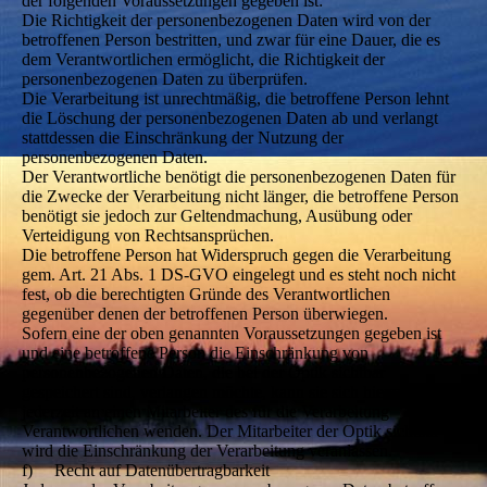
der folgenden Voraussetzungen gegeben ist:
Die Richtigkeit der personenbezogenen Daten wird von der
betroffenen Person bestritten, und zwar für eine Dauer, die es
dem Verantwortlichen ermöglicht, die Richtigkeit der
personenbezogenen Daten zu überprüfen.
Die Verarbeitung ist unrechtmäßig, die betroffene Person lehnt
die Löschung der personenbezogenen Daten ab und verlangt
stattdessen die Einschränkung der Nutzung der
personenbezogenen Daten.
Der Verantwortliche benötigt die personenbezogenen Daten für
die Zwecke der Verarbeitung nicht länger, die betroffene Person
benötigt sie jedoch zur Geltendmachung, Ausübung oder
Verteidigung von Rechtsansprüchen.
Die betroffene Person hat Widerspruch gegen die Verarbeitung
gem. Art. 21 Abs. 1 DS-GVO eingelegt und es steht noch nicht
fest, ob die berechtigten Gründe des Verantwortlichen
gegenüber denen der betroffenen Person überwiegen.
Sofern eine der oben genannten Voraussetzungen gegeben ist
und eine betroffene Person die Einschränkung von
personenbezogenen Daten, die bei der Optik sichtbar
gespeichert sind, verlangen möchte, kann sie sich hierzu
jederzeit an einen Mitarbeiter des für die Verarbeitung
Verantwortlichen wenden. Der Mitarbeiter der Optik sichtbar
wird die Einschränkung der Verarbeitung veranlassen.
f) Recht auf Datenübertragbarkeit