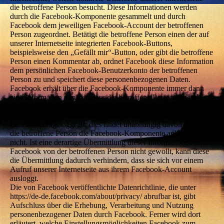
die betroffene Person besucht. Diese Informationen werden
durch die Facebook-Komponente gesammelt und durch
Facebook dem jeweiligen Facebook-Account der betroffenen
Person zugeordnet. Betätigt die betroffene Person einen der auf
unserer Internetseite integrierten Facebook-Buttons,
beispielsweise den „Gefällt mir“-Button, oder gibt die betroffene
Person einen Kommentar ab, ordnet Facebook diese Information
dem persönlichen Facebook-Benutzerkonto der betroffenen
Person zu und speichert diese personenbezogenen Daten.
Facebook erhält über die Facebook-Komponente immer dann
eine Information darüber, dass die betroffene Person unsere
Internetseite besucht hat, wenn die betroffene Person zum
Zeitpunkt des Aufrufs unserer Internetseite gleichzeitig bei
Facebook eingeloggt ist; dies findet unabhängig davon statt, ob
die betroffene Person die Facebook-Komponente anklickt oder
nicht. Ist eine derartige Übermittlung dieser Informationen an
Facebook von der betroffenen Person nicht gewollt, kann diese
die Übermittlung dadurch verhindern, dass sie sich vor einem
Aufruf unserer Internetseite aus ihrem Facebook-Account
ausloggt.
Die von Facebook veröffentlichte Datenrichtlinie, die unter
https://de-de.facebook.com/about/privacy/ abrufbar ist, gibt
Aufschluss über die Erhebung, Verarbeitung und Nutzung
personenbezogener Daten durch Facebook. Ferner wird dort
erläutert, welche Einstellungsmöglichkeiten Facebook zum