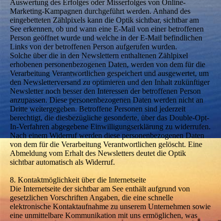
Auswertung des Erfolges oder Misserfolges von Online-
Marketing-Kampagnen durchgeführt werden. Anhand des
eingebetteten Zählpixels kann die Optik sichtbar, sichtbar am
See erkennen, ob und wann eine E-Mail von einer betroffenen
Person geöffnet wurde und welche in der E-Mail befindlichen
Links von der betroffenen Person aufgerufen wurden.
Solche über die in den Newslettern enthaltenen Zählpixel
erhobenen personenbezogenen Daten, werden von dem für die
Verarbeitung Verantwortlichen gespeichert und ausgewertet, um
den Newsletterversand zu optimieren und den Inhalt zukünftiger
Newsletter noch besser den Interessen der betroffenen Person
anzupassen. Diese personenbezogenen Daten werden nicht an
Dritte weitergegeben. Betroffene Personen sind jederzeit
berechtigt, die diesbezügliche gesonderte, über das Double-Opt-
In-Verfahren abgegebene Einwilligungserklärung zu widerrufen.
Nach einem Widerruf werden diese personenbezogenen Daten
von dem für die Verarbeitung Verantwortlichen gelöscht. Eine
Abmeldung vom Erhalt des Newsletters deutet die Optik
sichtbar automatisch als Widerruf.
8. Kontaktmöglichkeit über die Internetseite
Die Internetseite der sichtbar am See enthält aufgrund von
gesetzlichen Vorschriften Angaben, die eine schnelle
elektronische Kontaktaufnahme zu unserem Unternehmen sowie
eine unmittelbare Kommunikation mit uns ermöglichen, was