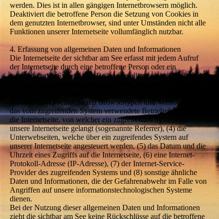
werden. Dies ist in allen gängigen Internetbrowsern möglich.
Deaktiviert die betroffene Person die Setzung von Cookies in
dem genutzten Internetbrowser, sind unter Umständen nicht alle
Funktionen unserer Internetseite vollumfänglich nutzbar.
4. Erfassung von allgemeinen Daten und Informationen
Die Internetseite der sichtbar am See erfasst mit jedem Aufruf
der Internetseite durch eine betroffene Person oder ein
automatisiertes System eine Reihe von allgemeinen Daten und
Informationen. Diese allgemeinen Daten und Informationen
werden in den Logfiles des Servers gespeichert. Erfasst werden
können die (1) verwendeten Browsertypen und Versionen, (2)
das vom zugreifenden System verwendete Betriebssystem, (3)
die Internetseite, von welcher ein zugreifendes System auf
unsere Internetseite gelangt (sogenannte Referrer), (4) die
Unterwebseiten, welche über ein zugreifendes System auf
unserer Internetseite angesteuert werden, (5) das Datum und die
Uhrzeit eines Zugriffs auf die Internetseite, (6) eine Internet-
Protokoll-Adresse (IP-Adresse), (7) der Internet-Service-
Provider des zugreifenden Systems und (8) sonstige ähnliche
Daten und Informationen, die der Gefahrenabwehr im Falle von
Angriffen auf unsere informationstechnologischen Systeme
dienen.
Bei der Nutzung dieser allgemeinen Daten und Informationen
zieht die sichtbar am See keine Rückschlüsse auf die betroffene